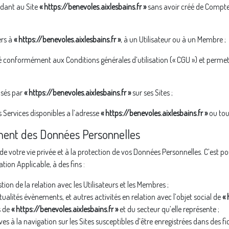
édant au Site
« https://benevoles.aixlesbains.fr »
sans avoir créé de Compte 
ers à
« https://benevoles.aixlesbains.fr »
, à un Utilisateur ou à un Membre ;
onformément aux Conditions générales d’utilisation (« CGU ») et permet
osés par
« https://benevoles.aixlesbains.fr »
sur ses Sites ;
les Services disponibles a l’adresse
« https://benevoles.aixlesbains.fr »
ou tout
ement des Données Personnelles
 votre vie privée et à la protection de vos Données Personnelles. C’est p
ion Applicable, à des fins :
tion de la relation avec les Utilisateurs et les Membres ;
tualités évènements, et autres activités en relation avec l’objet social de
« 
s de
« https://benevoles.aixlesbains.fr »
et du secteur qu’elle représente ;
es à la navigation sur les Sites susceptibles d’être enregistrées dans des fich