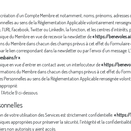
e la création d’un Compte Membre et notamment, noms, prénoms, adresses d
nnelles au sens de la Réglementation Applicable volontairement renseign
URL Facebook, Twitter ou LinkedIn, la fonction, et les centres d’intérêts
nique du Membre en vue de recevoir la newsletter de
« https://benevoles.ai
ons du Membre dans chacun des champs prévus à cet effet du Formulaire d’
ar le lien correspondant dans la newsletter ou par l'envoi d'un message. L’
esbains.fr »
.
ique en vue d’entrer en contact avec un interlocuteur de
« https://benevol
formations du Membre dans chacun des champs prévus à cet effet du Formu
s Personnelles au sens de la Réglementation Applicable renseignée volonta
approprié.
l’Article 9 ci-dessous.
sonnelles
 de votre utilisation des Services est strictement confidentielle.
« https:/
niques appropriées pour préserver la sécurité, l’intégrité et la confident
rs non autorisés y aient accès.