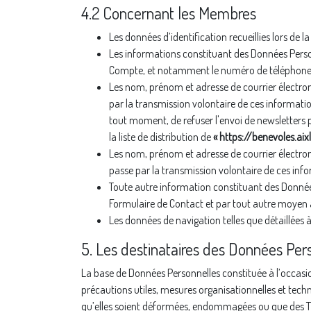
4.2 Concernant les Membres
Les données d’identification recueillies lors d
Les informations constituant des Données Perso
Compte, et notamment le numéro de téléphone, l’
Les nom, prénom et adresse de courrier électro
par la transmission volontaire de ces informati
tout moment, de refuser l'envoi de newsletters p
la liste de distribution de
« https://benevoles.aixl
Les nom, prénom et adresse de courrier électron
passe par la transmission volontaire de ces in
Toute autre information constituant des Donnée
Formulaire de Contact et par tout autre moyen 
Les données de navigation telles que détaillées à 
5. Les destinataires des Données Per
La base de Données Personnelles constituée à l’occasion
précautions utiles, mesures organisationnelles et tech
qu’elles soient déformées, endommagées ou que des Tie