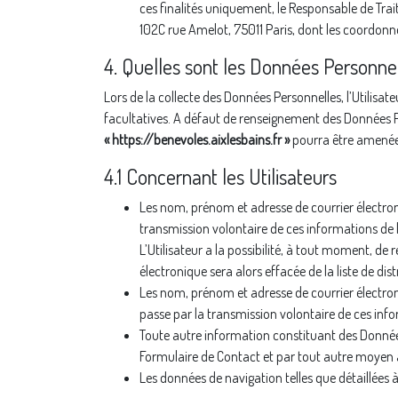
ces finalités uniquement, le Responsable de Tra
102C rue Amelot, 75011 Paris, dont les coordonné
4. Quelles sont les Données Personnell
Lors de la collecte des Données Personnelles, l’Utilisa
facultatives. A défaut de renseignement des Données Per
« https://benevoles.aixlesbains.fr »
pourra être amenée 
4.1 Concernant les Utilisateurs
Les nom, prénom et adresse de courrier électron
transmission volontaire de ces informations de 
L’Utilisateur a la possibilité, à tout moment, de
électronique sera alors effacée de la liste de dis
Les nom, prénom et adresse de courrier électron
passe par la transmission volontaire de ces inf
Toute autre information constituant des Donnée
Formulaire de Contact et par tout autre moyen 
Les données de navigation telles que détaillées à 