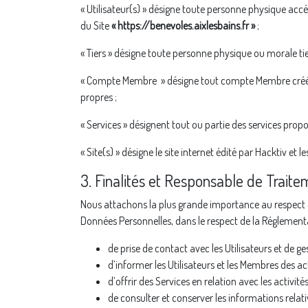
« Utilisateur(s) » désigne toute personne physique acc
du Site
« https://benevoles.aixlesbains.fr »
;
« Tiers » désigne toute personne physique ou morale ti
« Compte Membre » désigne tout compte Membre créé c
propres ;
« Services » désignent tout ou partie des services prop
« Site(s) » désigne le site internet édité par Hacktiv et 
3. Finalités et Responsable de Trait
Nous attachons la plus grande importance au respect de
Données Personnelles, dans le respect de la Réglementat
de prise de contact avec les Utilisateurs et de ges
d’informer les Utilisateurs et les Membres des ac
d’offrir des Services en relation avec les activité
de consulter et conserver les informations relativ