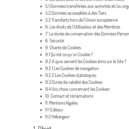
5.1 Données transférées aux autorités et/ou or
5.2 Données accessibles à des Tiers
5.3 Transferts hors de l’Union européenne
6. Les droits de l’Utilisateur et des Membres
7. La durée de conservation des Données Person
8. Sécurité
9. Charte de Cookies
9.1 Qu’est ce qu’un Cookie ?
9.2 A quoi servent les Cookies émis sur le Site ?
9.2.1 Les Cookies de navigation
9.2.2 Les Cookies statistiques
9.3 Durée de validité des Cookies
9.4 Vos choix concernant les Cookies
10. Contact et réclamations
11. Mentions légales
11.1 Editeur
11.2 Hébergeur
1. Objet