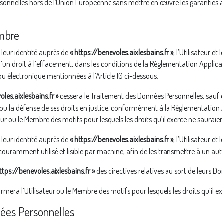
ersonnelles hors de l’Union Européenne sans mettre en œuvre les garanti
embre
 leur identité auprès de
« https://benevoles.aixlesbains.fr »
, l’Utilisateur e
u’un droit à l’effacement, dans les conditions de la Réglementation Applica
ou électronique mentionnées à l’Article 10 ci-dessous.
oles.aixlesbains.fr »
cessera le Traitement des Données Personnelles, sauf e
e ou la défense de ses droits en justice, conformément à la Réglementation 
ur ou le Membre des motifs pour lesquels les droits qu’il exerce ne sauraient
 leur identité auprès de
« https://benevoles.aixlesbains.fr »
, l’Utilisateur 
ouramment utilisé et lisible par machine, afin de les transmettre à un au
ttps://benevoles.aixlesbains.fr »
des directives relatives au sort de leurs D
rmera l’Utilisateur ou le Membre des motifs pour lesquels les droits qu’il ex
nées Personnelles