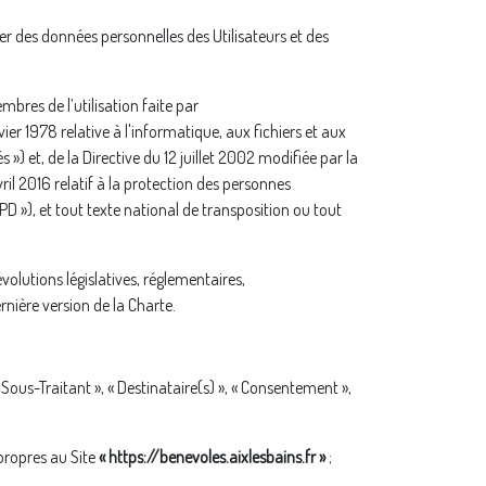
r des données personnelles des Utilisateurs et des
mbres de l’utilisation faite par
ier 1978 relative à l'informatique, aux fichiers et aux
») et, de la Directive du 12 juillet 2002 modifiée par la
l 2016 relatif à la protection des personnes
D »), et tout texte national de transposition ou tout
olutions législatives, réglementaires,
rnière version de la Charte.
Sous-Traitant », « Destinataire(s) », « Consentement »,
propres au Site
« https://benevoles.aixlesbains.fr »
;