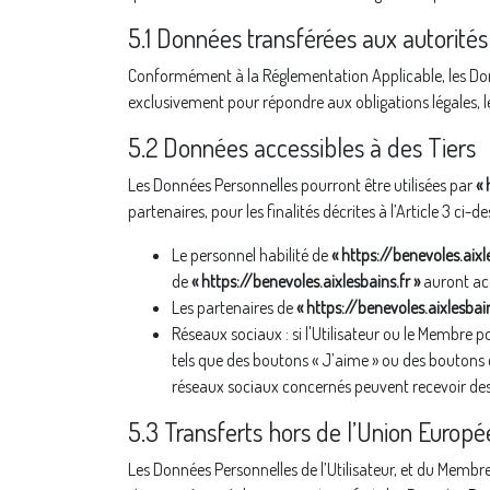
5.1 Données transférées aux autorité
Conformément à la Réglementation Applicable, les Do
exclusivement pour répondre aux obligations légales, les
5.2 Données accessibles à des Tiers
Les Données Personnelles pourront être utilisées par
« 
partenaires, pour les finalités décrites à l’Article 3 ci-de
Le personnel habilité de
« https://benevoles.aixl
de
« https://benevoles.aixlesbains.fr »
auront acc
Les partenaires de
« https://benevoles.aixlesbain
Réseaux sociaux : si l'Utilisateur ou le Membre p
tels que des boutons « J’aime » ou des boutons d
réseaux sociaux concernés peuvent recevoir des in
5.3 Transferts hors de l’Union Europ
Les Données Personnelles de l’Utilisateur, et du Membr