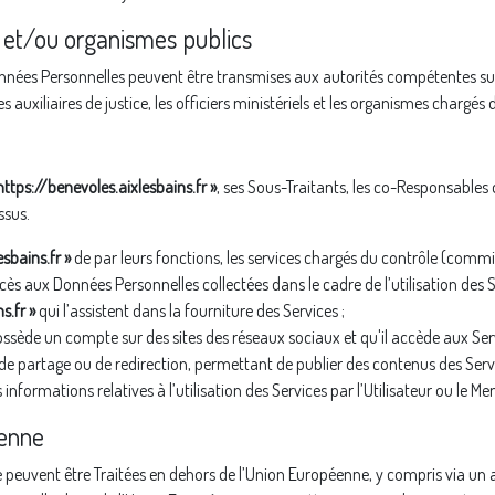
s et/ou organismes publics
nnées Personnelles peuvent être transmises aux autorités compétentes s
 auxiliaires de justice, les officiers ministériels et les organismes chargé
https://benevoles.aixlesbains.fr »
, ses Sous-Traitants, les co-Responsables d
ssus.
esbains.fr »
de par leurs fonctions, les services chargés du contrôle (com
ès aux Données Personnelles collectées dans le cadre de l’utilisation des S
s.fr »
qui l’assistent dans la fourniture des Services ;
ossède un compte sur des sites des réseaux sociaux et qu'il accède aux Serv
e partage ou de redirection, permettant de publier des contenus des Servic
formations relatives à l’utilisation des Services par l’Utilisateur ou le M
éenne
e peuvent être Traitées en dehors de l’Union Européenne, y compris via un 