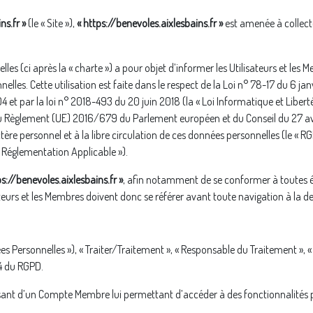
ns.fr »
(le « Site »),
« https://benevoles.aixlesbains.fr »
est amenée à collecte
s (ci après la « charte ») a pour objet d’informer les Utilisateurs et les Me
lles. Cette utilisation est faite dans le respect de la Loi n° 78-17 du 6 janv
et par la loi n° 2018-493 du 20 juin 2018 (la « Loi Informatique et Libertés 
du Règlement (UE) 2016/679 du Parlement européen et du Conseil du 27 avri
re personnel et à la libre circulation de ces données personnelles (le « RGP
« Réglementation Applicable »).
ps://benevoles.aixlesbains.fr »
, afin notamment de se conformer à toutes év
sateurs et les Membres doivent donc se référer avant toute navigation à la de
 Personnelles »), « Traiter/Traitement », « Responsable du Traitement », « 
 4 du RGPD.
ant d’un Compte Membre lui permettant d’accéder à des fonctionnalités 