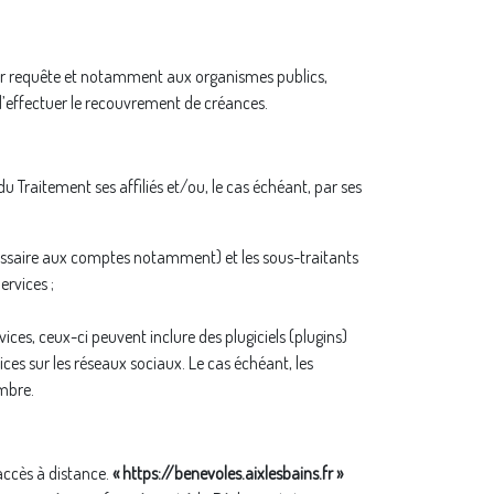
ur requête et notamment aux organismes publics,
s d’effectuer le recouvrement de créances.
u Traitement ses affiliés et/ou, le cas échéant, par ses
missaire aux comptes notamment) et les sous-traitants
ervices ;
ices, ceux-ci peuvent inclure des plugiciels (plugins)
es sur les réseaux sociaux. Le cas échéant, les
embre.
accès à distance.
« https://benevoles.aixlesbains.fr »