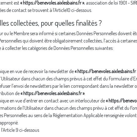
itement est
« https://benevoles.aixlesbains.fr »
, association de loi 1901 - S
es de contact se trouvent à l’Article10 ci-dessous.
es collectées, pour quelles finalités ?
teur ou le Membre sera informé si certaines Données Personnelles doivent êt
sonnelles qui doivent être obligatoirement collectées, l’accès à certaines
à collecter les catégories de Données Personnelles suivantes:
ique en vue de recevoir la newsletter de
« https://benevoles.aixlesbains.fr 
l’Utilisateur dans chacun des champs prévus à cet effet du Formulaire d’En
 refuser l'envoi de newsletters par le lien correspondant dans la newsletter 
tribution de
« https://benevoles.aixlesbains.fr »
.
ique en vue d’entrer en contact avec un interlocuteur de
« https://benevol
ormations de l’Utilisateur dans chacun des champs prévu à cet effet du Fo
s Personnelles au sens de la Réglementation Applicable renseignée volonta
approprié.
l’Article 9 ci-dessous