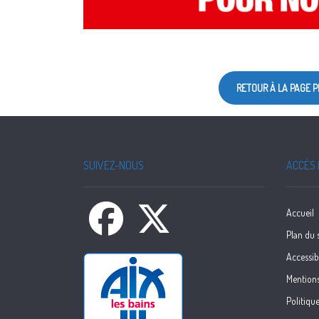
RETOUR À LA PAGE 
Pied de page
SUIVEZ-NOUS
ACCÈS 
Accueil
Plan du s
Accessibi
Mentions
Politique